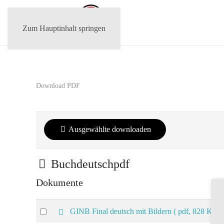
Zum Hauptinhalt springen
Download PDF
Ausgewählte downloaden
Ordner
Buchdeutschpdf
Dokumente
Select
p
GINB Final deutsch mit Bildern
( pdf, 828 KB )
d
an